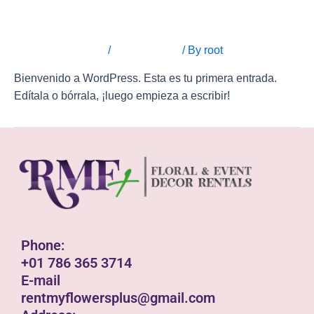
¡Hola, mundo!
Leave a Comment
/
Sin categoría
/ By
root
Bienvenido a WordPress. Esta es tu primera entrada.
Edítala o bórrala, ¡luego empieza a escribir!
Phone:
+01 786 365 3714
E-mail
rentmyflowersplus@gmail.com